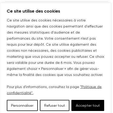
Ce site utilise des cookies
SUIVEZ-NOUS SUR
Nouvelle fenêtre
linkedin
Nouvelle fenêtre
youtube
Nouvelle fenêtre
instagram
Ce site utilise des cookies nécessaires à votre
navigation ainsi que des cookies permettant d'effectuer
des mesures statistiques d'audience et de
performances du site. Votre consentement n’est pas
ABONNEZ-VOUS À NOTRE NEWSLETTER
requis pour leur dépôt. Ce site utilise également des
cookies non nécessaires, des cookies publicitaires et
Nouvelle fenêtre
Je m'abonne
marketing que vous pouvez accepter ou refuser. Ce choix
sera valable pour une durée de 6 mois. Vous pouvez
également choisir « Personnaliser » afin de gérer vous-
©COPYRIGHT COVIVIO 2026
même la finalité des cookies que vous souhaitez activer.
PLAN DU SITE
Pour plus d’informations, consultez la page
"Politique de
confidentialité".
POLITIQUE DE CONFIDENTIALITÉ
Personnaliser
Refuser tout
Accepter tout
MENTIONS LÉGALES