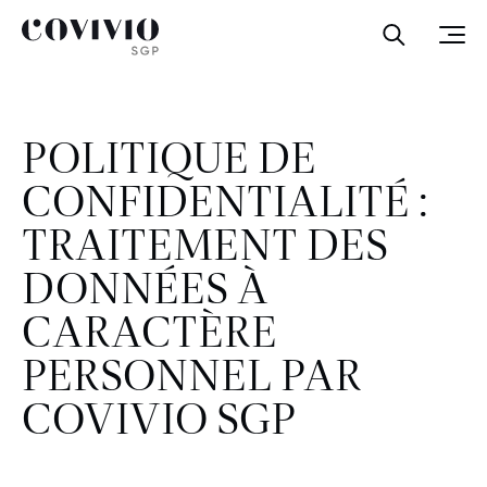
Covivio SGP
Ouvrir la
Ouvr
POLITIQUE DE
CONFIDENTIALITÉ :
TRAITEMENT DES
DONNÉES À
CARACTÈRE
PERSONNEL PAR
COVIVIO SGP