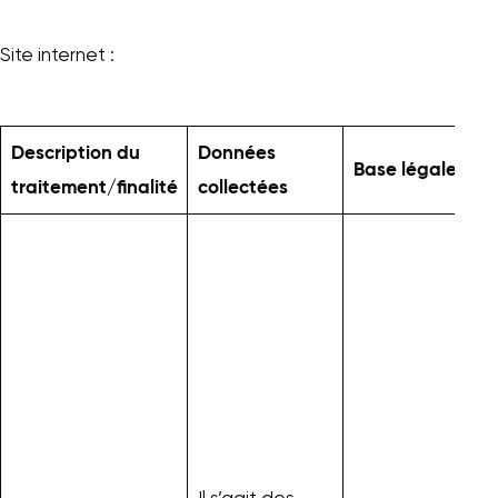
Site internet :
Description du
Données
Base légale
D
traitement/finalité
collectées
U
d
c
p
c