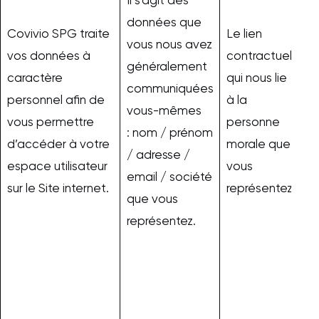
Il s’agit des
el
données que
Covivio SPG traite
Le lien
s
vous nous avez
vos données à
contractuel
le
généralement
caractère
qui nous lie
et
communiquées
personnel afin de
à la
b
vous-mêmes
vous permettre
personne
ju
: nom / prénom
d’accéder à votre
morale que
d
/ adresse /
espace utilisateur
vous
ha
email / société
sur le Site internet.
représentez.
d
que vous
N
représentez.
s
d
v
à 